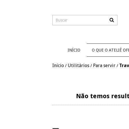
INÍCIO
O QUE O ATELIÊ OF
Início
Utilitários
Para servir
Tra
/
/
/
Não temos result