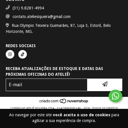
(31) 9.8281-4994
contato.ateliesiqueira@gmail.com
Rua Olympio Teixeira Guimarães, 87, Loja 3, Estoril, Belo
Horizonte, MG.
REDES SOCIAIS
RECEBA ATUALIZAÇÕES DE ESTOQUE E DATAS DAS
PRÓXIMAS OFICINAS DO ATELIÊ!
COPYRIGHT ATELIÊ SIQUEIRA LTDA - 51423880000140 - 2026. TODOS OS DIREITOS
Ao navegar por este site
você aceita o uso de cookies
para
RESERVADOS.
agilizar a sua experiência de compra.