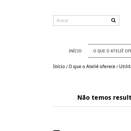
INÍCIO
O QUE O ATELIÊ OF
Início
O que o Ateliê oferece
Utilit
/
/
Não temos result